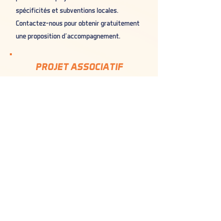
spécificités et subventions locales.
Contactez-nous pour obtenir gratuitement
une proposition d’accompagnement.
PROJET ASSOCIATIF
Colonne vertébrale de toute structure, le
projet associatif est désormais obligatoire
pour toutes les associations voulant se
développer, demander des subventions, et
se tourner vers l’avenir.
Traditionnellement, il est construit pour
une période de 4 ans, basé sur une
olympiade. Les besoins de refonte d’un
projet Horizon 2024/2028 pour votre club
sont donc nombreux, c’est dans ce sens
que nous vous proposons un